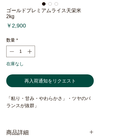
ゴールドプレミアムライス天栄米
2kg
価
￥2,900
格
数量
*
在庫なし
再入荷通知をリクエスト
「粘り・甘み・やわらかさ」・ツヤのバ
ランスが抜群」
「ゴールドプレミアムライス天栄米」
は、栽培期間中に農薬や化学肥料を限り
商品詳細
なく削減して栽培し、味にこだわりぬい