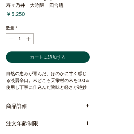
寿々乃井 大吟醸 四合瓶
価
￥5,250
格
数量
*
カートに追加する
自然の恵みが育んだ、ほのかに甘く感じ
る淡麗辛口。米どころ天栄村の米を100％
使用し丁寧に仕込んだ旨味と軽さが絶妙
な軽快さとフルーティなお酒。地元で愛
され続ける「伝統」と「革新」を併せ持
商品詳細
つ、寿々乃井酒造を代表する味わいで
す。
使
天栄村産「亀の尾」100％
注文年齢制限
用