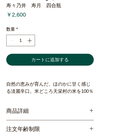
寿々乃井 寿月 四合瓶
価
￥2,600
格
数量
*
カートに追加する
自然の恵みが育んだ、ほのかに甘く感じ
る淡麗辛口。米どころ天栄村の米を100％
使用し丁寧に仕込んだ旨味と軽さが絶妙
な軽快さとフルーティなお酒。地元で愛
商品詳細
され続ける「伝統」と「革新」を併せ持
つ、寿々乃井酒造を代表する味わいで
使
天栄村産「亀の尾」100％
す。
注文年齢制限
用