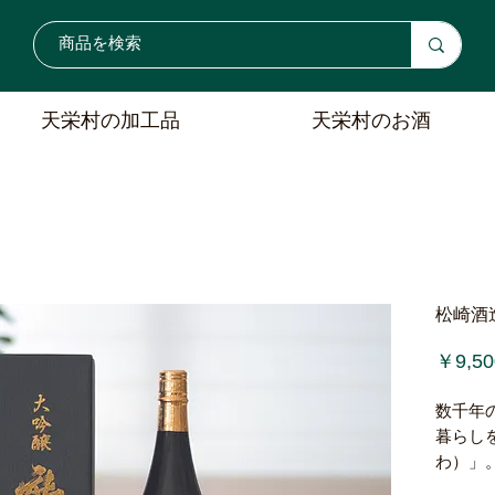
天栄村の加工品
天栄村のお酒
松崎酒
￥9,50
数千年
暮らし
わ）」
積み重