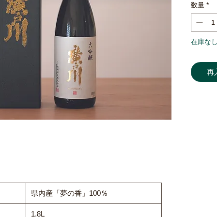
数量
*
添いな
近年、
おり、
在庫な
再
県内産「夢の香」100％
1.8L