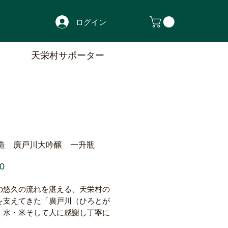
ログイン
天栄村サポーター
造 廣戸川大吟醸 一升瓶
価
0
格
の悠久の流れを湛える、天栄村の
を支えてきた「廣戸川（ひろとが
。水・米そして人に感謝し丁寧に
ね、そして飲み手にしっかり寄り