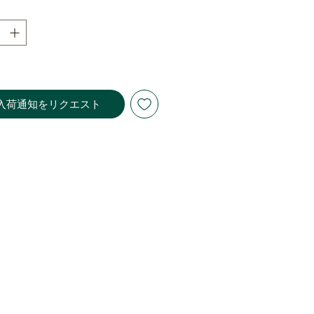
がら酒を醸しています。
県内外において注目度が上がって
入手困難な銘柄も。
し
入荷通知をリクエスト