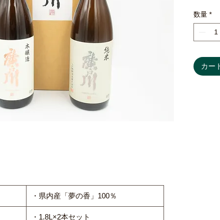
積み重
数量
*
添いな
近年、
おり、
純米 
カー
お米の
〈アル
65％〉
本醸造
燗でも
肴にも
〈アル
55％〉
酒米「夢
・県内産「夢の香」100％
・1.8L×2本セット