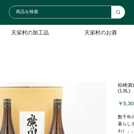
天栄村の加工品
天栄村のお酒
松崎酒
(1.8L)
￥5,30
数千年
暮らし
わ）」