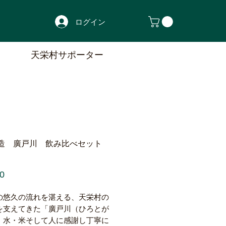
ログイン
天栄村サポーター
造 廣戸川 飲み比べセット
価
0
格
の悠久の流れを湛える、天栄村の
を支えてきた「廣戸川（ひろとが
。水・米そして人に感謝し丁寧に