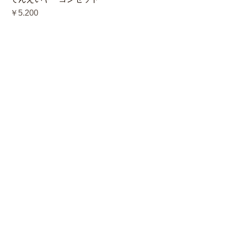
価格
￥5,200
在庫なし
TEL：0248-94-2232
​お客様ページ
お気に入り