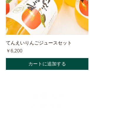
てんえいりんごジュースセット
価格
￥6,200
カートに追加する