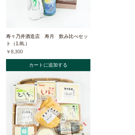
寿々乃井酒造店 寿月 飲み比べセッ
ト（1.8L）
価格
￥8,300
カートに追加する