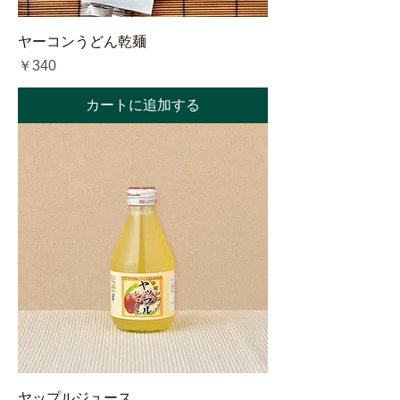
ヤーコンうどん乾麺
価格
￥340
カートに追加する
ヤップルジュース