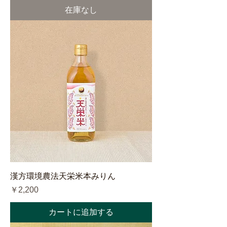
在庫なし
漢方環境農法天栄米本みりん
価格
￥2,200
カートに追加する