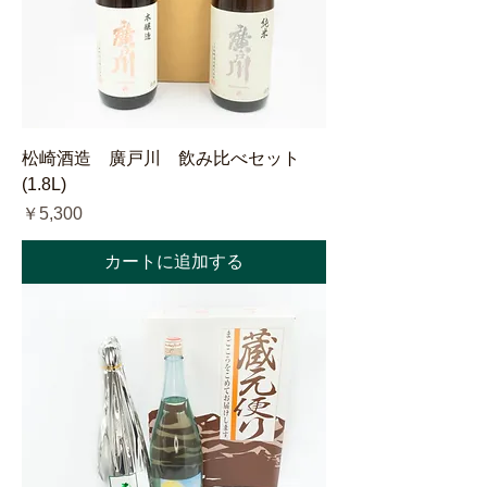
松崎酒造 廣戸川 飲み比べセット
(1.8L)
価格
￥5,300
カートに追加する