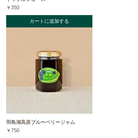
価格
￥350
カートに追加する
羽鳥湖高原ブルーベリージャム
価格
￥750